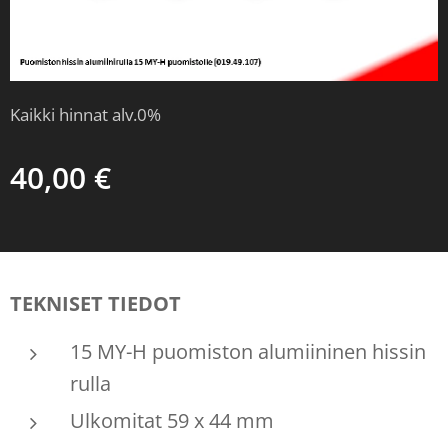
Kaikki hinnat alv.0%
40,00
€
TEKNISET TIEDOT
15 MY-H puomiston alumiininen hissin
rulla
Ulkomitat 59 x 44 mm