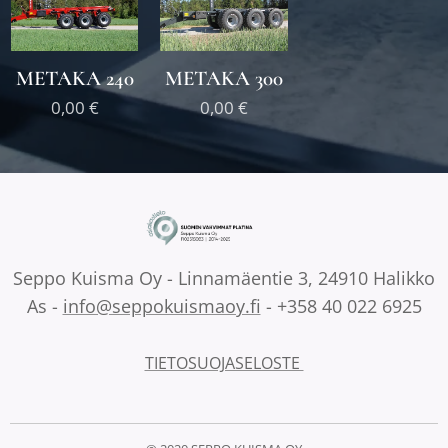
METAKA 240
METAKA 300
0,00
€
0,00
€
Seppo Kuisma Oy - Linnamäentie 3, 24910 Halikko
As -
info@seppokuismaoy.fi
- +358 40 022 6925
TIETOSUOJASELOSTE