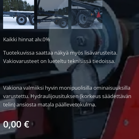
Kaikki hinnat alv.0%
Tuotekuvissa saattaa näkyä myös lisävarusteita.
Vakiovarusteet on lueteltu teknisissä tiedoissa.
Vakiona valmiiksi hyvin monipuolisilla ominaisuuksilla
varustettu. Hydraulijousituksen (korkeus säädettävän
telin) ansiosta matala päällevetokulma.
0,00
€