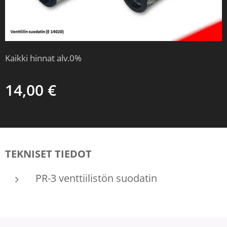
Kaikki hinnat alv.0%
14,00
€
TEKNISET TIEDOT
PR-3 venttiilistön suodatin