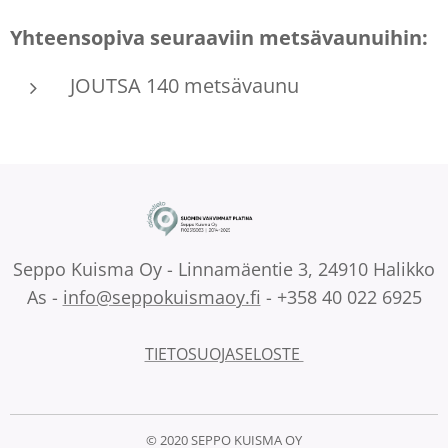
Yhteensopiva seuraaviin metsä
vaunuihin:
JOUTSA 140 metsävaunu
Seppo Kuisma Oy - Linnamäentie 3, 24910 Halikko
As -
info@seppokuismaoy.fi
- +358 40 022 6925
TIETOSUOJASELOSTE
© 2020 SEPPO KUISMA OY