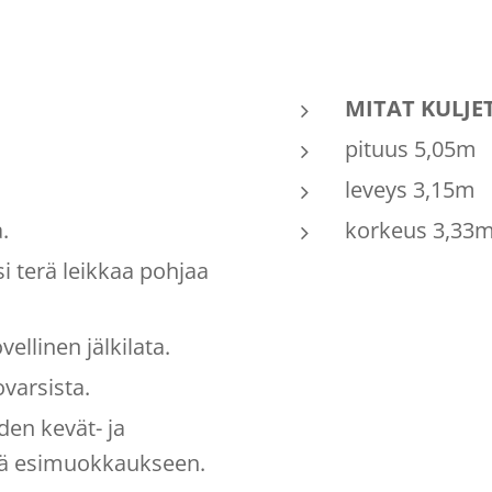
MITAT KULJ
pituus 5,05m
leveys 3,15m
.
korkeus 3,33
i terä leikkaa pohjaa
ellinen jälkilata.
ovarsista.
den kevät- ja
kä esimuokkaukseen.