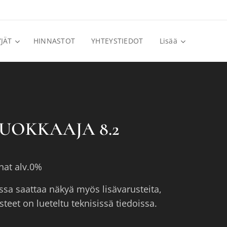
JÄT
HINNASTOT
YHTEYSTIEDOT
Lisää
UOKKAAJA 8.2
nat alv.0%
ssa saattaa näkyä myös lisävarusteita,
teet on lueteltu teknisissä tiedoissa.