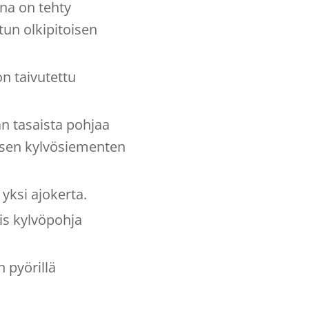
na on tehty
un olkipitoisen
on taivutettu
n tasaista pohjaa
ksen kylvösiementen
 yksi ajokerta.
is kylvöpohja
 pyörillä