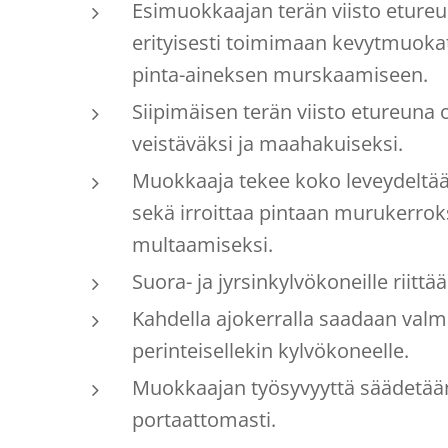
Esimuokkaajan terän viisto etureu
erityisesti toimimaan kevytmuokat
pinta-aineksen murskaamiseen.
Siipimäisen terän viisto etureuna 
veistäväksi ja maahakuiseksi.
Muokkaaja tekee koko leveydeltää
sekä irroittaa pintaan murukerro
multaamiseksi.
Suora- ja jyrsinkylvökoneille riittää
Kahdella ajokerralla saadaan valm
perinteisellekin kylvökoneelle.
Muokkaajan työsyvyyttä säädetään
portaattomasti.