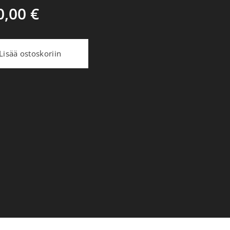
0,00
€
Lisää ostoskoriin