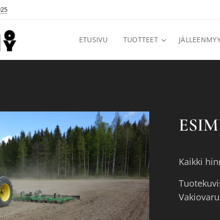
925
ETUSIVU
TUOTTEET
JÄLLEENMYY
ESIM
Kaikki hin
Tuotekuvi
Vakiovarus