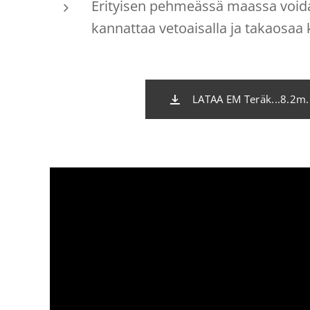
Erityisen pehmeässä maassa void
kannattaa vetoaisalla ja takaosaa k
LATAA EM Teräk...8.2m.