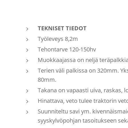
TEKNISET TIEDOT
Työleveys 8,2m
Tehontarve 120-150hv
Muokkaajassa on neljä teräpalkkia
Terien väli palkissa on 320mm. Yks
80mm.
Takana on vapaasti uiva, raskas, lov
Hinattava, veto tulee traktorin vet
Suunniteltu savi ym. kivennäismai
syyskylvöpohjan tasoitukseen se