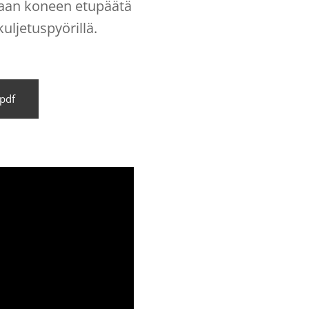
aan koneen etupäätä
uljetuspyörillä.
pdf