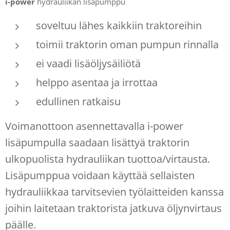
i-power
hydrauliikan lisäpumppu
soveltuu lähes kaikkiin traktoreihin
toimii traktorin oman pumpun rinnalla
ei vaadi lisäöljysäiliötä
helppo asentaa ja irrottaa
edullinen ratkaisu
Voimanottoon asennettavalla i-power
lisäpumpulla saadaan lisättyä traktorin
ulkopuolista hydrauliikan tuottoa/virtausta.
Lisäpumppua voidaan käyttää sellaisten
hydrauliikkaa tarvitsevien työlaitteiden kanssa
joihin laitetaan traktorista jatkuva öljynvirtaus
päälle.