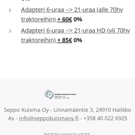
Adapteri 6-uraa --> 21-uraa (alle 70hv
traktoreihin)
+ 60€
0%
Adapteri 6-uraa --> 21-uraa HD (yli 70hv
traktoreihin)
+ 85
€
0%
Seppo Kuisma Oy - Linnamäentie 3, 24910 Halikko
As -
info@seppokuismaoy.fi
- +358 40 022 6925