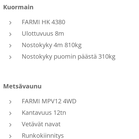
Kuormain
FARMI HK 4380
Ulottuvuus 8m
Nostokyky 4m 810kg
Nostokyky puomin päästä 310kg
Metsävaunu
FARMI MPV12 4WD
Kantavuus 12tn
Vetävät navat
Runkokiinnitys