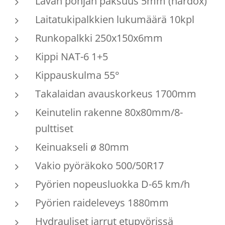
Lavan pohjan paksuus 5mm (hardox)
Laitatukipalkkien lukumäärä 10kpl
Runkopalkki 250x150x6mm
Kippi NAT-6 1+5
Kippauskulma 55°
Takalaidan avauskorkeus 1700mm
Keinutelin rakenne 80x80mm/8-
pulttiset
Keinuakseli ø 80mm
Vakio pyöräkoko 500/50R17
Pyörien nopeusluokka D-65 km/h
Pyörien raideleveys 1880mm
Hydrauliset jarrut etupyörissä