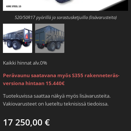
520/50R17 pyörillä, sorastusketjuilla ja korokelaitasarjalla
520/50R17 pyörillä ja sorastusketjuilla (lisävarusteita)
(lisävarusteita)
Kaikki hinnat alv.0%
Perävaunu saatavana myös S355 rakenneteräs-
versiona hintaan 15.440€
Tuotekuvissa saattaa näkyä myös lisävarusteita.
Vakiovarusteet on lueteltu teknisissä tiedoissa.
17 250,00
€