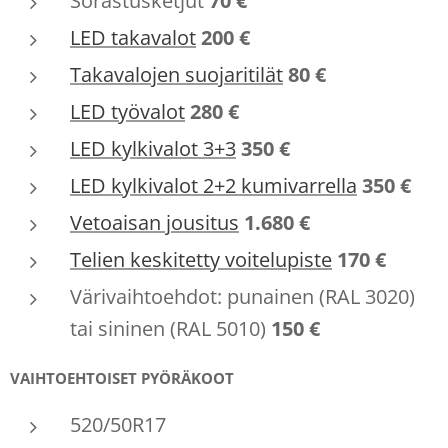
Sorastusketjut
70 €
LED takavalot
200 €
Takavalojen suojaritilät
80 €
LED työvalot
280 €
LED kylkivalot 3+3
350 €
LED kylkivalot 2+2 kumivarrella
350 €
Vetoaisan jousitus
1.680 €
Telien keskitetty voitelupiste
170 €
Värivaihtoehdot: punainen (RAL 3020)
tai sininen (RAL 5010)
150 €
VAIHTOEHTOISET PYÖRÄKOOT
520/50R17