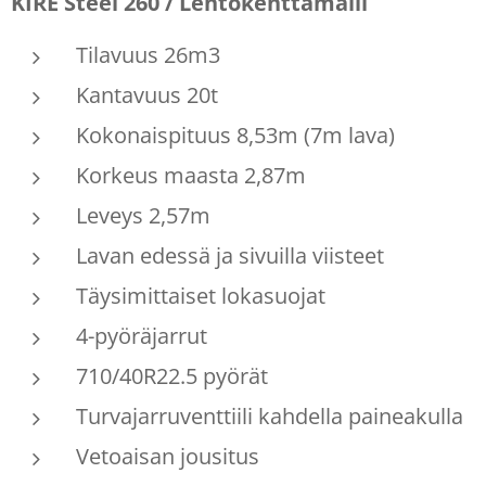
KIRE Steel 260 / Lentokenttämalli
Tilavuus 26m3
Kantavuus 20t
Kokonaispituus 8,53m (7m lava)
Korkeus maasta 2,87m
Leveys 2,57m
Lavan edessä ja sivuilla viisteet
Täysimittaiset lokasuojat
4-pyöräjarrut
710/40R22.5 pyörät
Turvajarruventtiili kahdella paineakulla
Vetoaisan jousitus