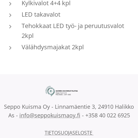
Kylkivalot 4+4 kpl
LED takavalot
Tehokkaat LED työ- ja peruutusvalot
2kpl
Välähdysmajakat 2kpl
Seppo Kuisma Oy - Linnamäentie 3, 24910 Halikko
As -
info@seppokuismaoy.fi
- +358 40 022 6925
TIETOSUOJASELOSTE