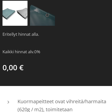
Eritellyt hinnat alla.
Kaikki hinnat alv.0%
0,00
€
Kuormapeitteet ovat vihreitä/harmaita
(620g / m2), toimitetaan