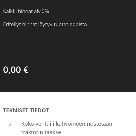
Kaikki hinnat alv.0%
Eritellyt hinnat löytyy tuotetiedoista
0,00
€
TEKNISET TIEDOT
Koko venttiili kahvoineen nostetaan
traktorin taakse